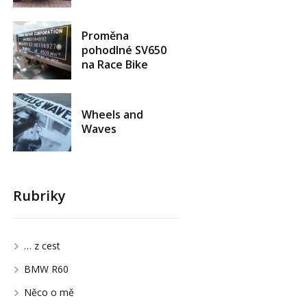
Proměna
pohodlné SV650
na Race Bike
Wheels and
Waves
Rubriky
… z cest
BMW R60
Něco o mě