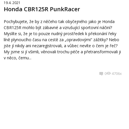
19.4. 2021
Honda CBR125R PunkRacer
Pochybujete, že by z něčeho tak obyčejného jako je Honda
CBR125R mohlo být zábavné a vzrušující sportovní náčiní?
Myslíte si, že je to pouze nudný prostředek k překonání řeky
líně plynoucího času na cestě za „opravdovými“ zážitky? Nebo
jste jí nikdy ani nezaregistrovali, a vůbec nevíte o čem je řeč?
My jsme si jí všimli, věnovali trochu péče a přetransformovali ji
v něco, čemu...
0
4706x