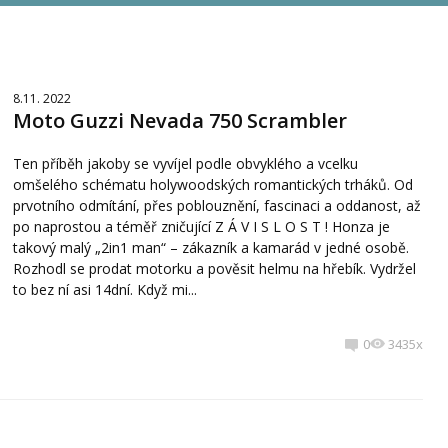
8.11. 2022
Moto Guzzi Nevada 750 Scrambler
Ten příběh jakoby se vyvíjel podle obvyklého a vcelku
omšelého schématu holywoodských romantických trháků. Od
prvotního odmítání, přes poblouznění, fascinaci a oddanost, až
po naprostou a téměř zničující Z Á V I S L O S T ! Honza je
takový malý „2in1 man“ – zákazník a kamarád v jedné osobě.
Rozhodl se prodat motorku a pověsit helmu na hřebík. Vydržel
to bez ní asi 14dní. Když mi...
0
3435x