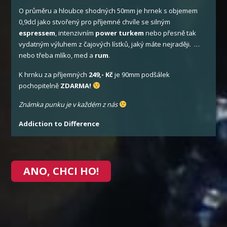
O průměru a hloubce shodných 50mm je hrnek s objemem
0,9dcl jako stvořený pro příjemné chvíle se silným
espressem
, intenzivním
power turkem
nebo přesně tak
vydatným výluhem z čajových lístků, jaký máte nejraději. …
nebo třeba mlíko, med a
rum
.
K hrnku za příjemných
249,- Kč
je 90mm podšálek
pochopitelně
ZDARMA!
Známka punku je v každém z nás
Addiction to Difference
ANO, CHCI HO!