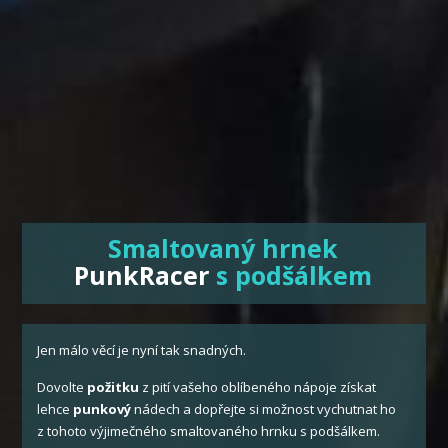
Smaltovaný hrnek
PunkRacer
s podšálkem
Jen málo věcí je nyní tak snadných.
Dovolte
požitku
z pití vašeho oblíbeného nápoje získat
lehce
punkový
nádech a dopřejte si možnost vychutnat ho
z tohoto výjimečného smaltovaného hrnku s podšálkem.