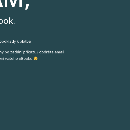
ook.
podklady k platbě.
ny po zadání příkazu), obdržíte email
žení vašeho eBooku